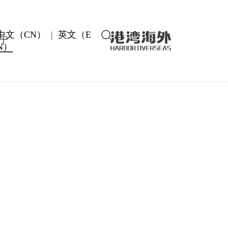
中文（CN）
|
英文（E
于
N）