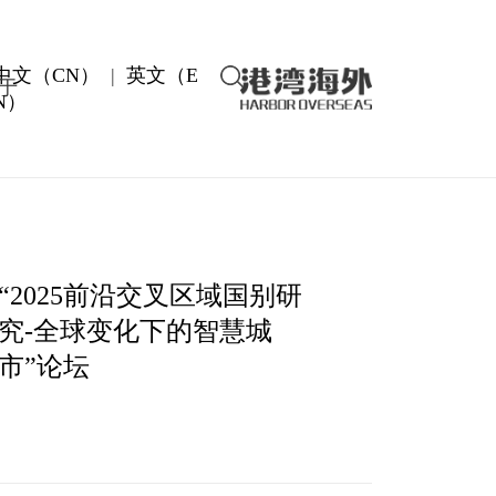
中文（CN）
|
英文（E
于
N）
“2025前沿交叉区域国别研
究-全球变化下的智慧城
市”论坛